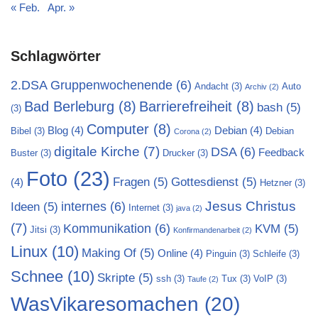
« Feb.
Apr. »
Schlagwörter
2.DSA Gruppenwochenende
(6)
Andacht
(3)
Auto
Archiv
(2)
Bad Berleburg
(8)
Barrierefreiheit
(8)
bash
(5)
(3)
Computer
(8)
Blog
(4)
Debian
(4)
Bibel
(3)
Debian
Corona
(2)
digitale Kirche
(7)
DSA
(6)
Feedback
Buster
(3)
Drucker
(3)
Foto
(23)
Fragen
(5)
Gottesdienst
(5)
(4)
Hetzner
(3)
Jesus Christus
internes
(6)
Ideen
(5)
Internet
(3)
java
(2)
(7)
Kommunikation
(6)
KVM
(5)
Jitsi
(3)
Konfirmandenarbeit
(2)
Linux
(10)
Making Of
(5)
Online
(4)
Pinguin
(3)
Schleife
(3)
Schnee
(10)
Skripte
(5)
ssh
(3)
Tux
(3)
VoIP
(3)
Taufe
(2)
WasVikaresomachen
(20)