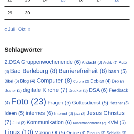
22
23
24
25
26
27
28
29
30
« Juli
Okt. »
Schlagwörter
2.DSA Gruppenwochenende
(6)
Andacht
(3)
Auto
Archiv
(2)
Bad Berleburg
(8)
Barrierefreiheit
(8)
bash
(5)
(3)
Computer
(8)
Blog
(4)
Debian
(4)
Bibel
(3)
Debian
Corona
(2)
digitale Kirche
(7)
DSA
(6)
Feedback
Buster
(3)
Drucker
(3)
Foto
(23)
Fragen
(5)
Gottesdienst
(5)
(4)
Hetzner
(3)
Jesus Christus
internes
(6)
Ideen
(5)
Internet
(3)
java
(2)
(7)
Kommunikation
(6)
KVM
(5)
Jitsi
(3)
Konfirmandenarbeit
(2)
Linux
(10)
Making Of
(5)
Online
(4)
Pinguin
(3)
Schleife
(3)