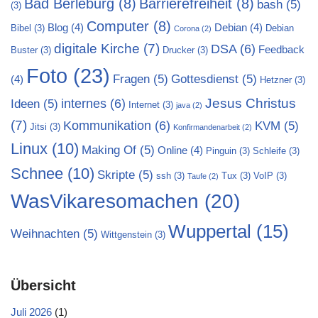
Bad Berleburg
(8)
Barrierefreiheit
(8)
bash
(5)
(3)
Computer
(8)
Blog
(4)
Debian
(4)
Bibel
(3)
Debian
Corona
(2)
digitale Kirche
(7)
DSA
(6)
Feedback
Buster
(3)
Drucker
(3)
Foto
(23)
Fragen
(5)
Gottesdienst
(5)
(4)
Hetzner
(3)
Jesus Christus
internes
(6)
Ideen
(5)
Internet
(3)
java
(2)
(7)
Kommunikation
(6)
KVM
(5)
Jitsi
(3)
Konfirmandenarbeit
(2)
Linux
(10)
Making Of
(5)
Online
(4)
Pinguin
(3)
Schleife
(3)
Schnee
(10)
Skripte
(5)
ssh
(3)
Tux
(3)
VoIP
(3)
Taufe
(2)
WasVikaresomachen
(20)
Wuppertal
(15)
Weihnachten
(5)
Wittgenstein
(3)
Übersicht
Juli 2026
(1)