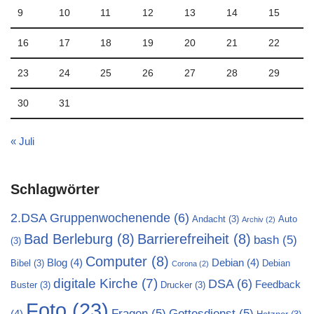
9
10
11
12
13
14
15
16
17
18
19
20
21
22
23
24
25
26
27
28
29
30
31
« Juli
Schlagwörter
2.DSA Gruppenwochenende
(6)
Andacht
(3)
Auto
Archiv
(2)
Bad Berleburg
(8)
Barrierefreiheit
(8)
bash
(5)
(3)
Computer
(8)
Blog
(4)
Debian
(4)
Bibel
(3)
Debian
Corona
(2)
digitale Kirche
(7)
DSA
(6)
Feedback
Buster
(3)
Drucker
(3)
Foto
(23)
Fragen
(5)
Gottesdienst
(5)
(4)