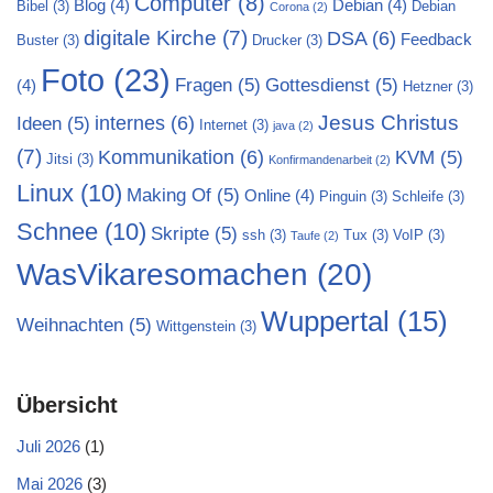
Computer
(8)
Blog
(4)
Debian
(4)
Bibel
(3)
Debian
Corona
(2)
digitale Kirche
(7)
DSA
(6)
Feedback
Buster
(3)
Drucker
(3)
Foto
(23)
Fragen
(5)
Gottesdienst
(5)
(4)
Hetzner
(3)
Jesus Christus
internes
(6)
Ideen
(5)
Internet
(3)
java
(2)
(7)
Kommunikation
(6)
KVM
(5)
Jitsi
(3)
Konfirmandenarbeit
(2)
Linux
(10)
Making Of
(5)
Online
(4)
Pinguin
(3)
Schleife
(3)
Schnee
(10)
Skripte
(5)
ssh
(3)
Tux
(3)
VoIP
(3)
Taufe
(2)
WasVikaresomachen
(20)
Wuppertal
(15)
Weihnachten
(5)
Wittgenstein
(3)
Übersicht
Juli 2026
(1)
Mai 2026
(3)