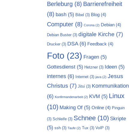
Berleburg
(8)
Barrierefreiheit
(8)
bash
(5)
Blog
(4)
Bibel
(3)
Computer
(8)
Debian
(4)
Corona
(2)
digitale Kirche
(7)
Debian Buster
(3)
DSA
(6)
Feedback
(4)
Drucker
(3)
Foto
(23)
Fragen
(5)
Gottesdienst
(5)
Ideen
(5)
Hetzner
(3)
Jesus
internes
(6)
Internet
(3)
java
(2)
Christus
(7)
Kommunikation
Jitsi
(3)
Linux
(6)
KVM
(5)
Konfirmandenarbeit
(2)
(10)
Making Of
(5)
Online
(4)
Pinguin
Schnee
(10)
Skripte
(3)
Schleife
(3)
(5)
ssh
(3)
Tux
(3)
VoIP
(3)
Taufe
(2)