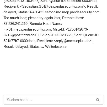
[03/Sep/2013 16:04:43] Sent: Queue-ID: 5225ec6f-0000f4ad,
Recipient: <Sebastian.Goll@de.pandasecurity.com>, Result:
delayed, Status: 4.4.1 421 estocolmo.mep.pandasecurity.com:
Too much load; please try again later, Remote-Host:
87.236.241.210, Remote-Host-Name:
mx01.mep.pandasecurity.com, Msg-Id: <1750142079-
3712@post.thzw.de> [03/Sep/2013 16:05:29] Sent: Queue-ID:
521d77b7-0000dbcb, Recipient: <reply@mms.eplus.de>,
Result: delayed, Status:…
Weiterlesen »