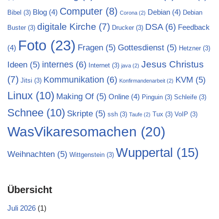
Computer
(8)
Blog
(4)
Debian
(4)
Bibel
(3)
Debian
Corona
(2)
digitale Kirche
(7)
DSA
(6)
Feedback
Buster
(3)
Drucker
(3)
Foto
(23)
Fragen
(5)
Gottesdienst
(5)
(4)
Hetzner
(3)
Jesus Christus
internes
(6)
Ideen
(5)
Internet
(3)
java
(2)
(7)
Kommunikation
(6)
KVM
(5)
Jitsi
(3)
Konfirmandenarbeit
(2)
Linux
(10)
Making Of
(5)
Online
(4)
Pinguin
(3)
Schleife
(3)
Schnee
(10)
Skripte
(5)
ssh
(3)
Tux
(3)
VoIP
(3)
Taufe
(2)
WasVikaresomachen
(20)
Wuppertal
(15)
Weihnachten
(5)
Wittgenstein
(3)
Übersicht
Juli 2026
(1)