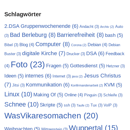
Schlagwörter
2.DSA Gruppenwochenende
(6)
Andacht
(3)
Auto
Archiv
(2)
Bad Berleburg
(8)
Barrierefreiheit
(8)
bash
(5)
(3)
Computer
(8)
Blog
(4)
Debian
(4)
Bibel
(3)
Debian
Corona
(2)
digitale Kirche
(7)
DSA
(6)
Feedback
Buster
(3)
Drucker
(3)
Foto
(23)
Fragen
(5)
Gottesdienst
(5)
(4)
Hetzner
(3)
Jesus Christus
internes
(6)
Ideen
(5)
Internet
(3)
java
(2)
(7)
Kommunikation
(6)
KVM
(5)
Jitsi
(3)
Konfirmandenarbeit
(2)
Linux
(10)
Making Of
(5)
Online
(4)
Pinguin
(3)
Schleife
(3)
Schnee
(10)
Skripte
(5)
ssh
(3)
Tux
(3)
VoIP
(3)
Taufe
(2)
WasVikaresomachen
(20)
Wuppertal
(15)
Weihnachten
(5)
Wittgenstein
(3)