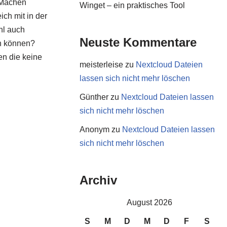
: Machen
Winget – ein praktisches Tool
ch mit in der
l auch
Neuste Kommentare
n können?
en die keine
meisterleise
zu
Nextcloud Dateien
lassen sich nicht mehr löschen
Günther
zu
Nextcloud Dateien lassen
sich nicht mehr löschen
Anonym
zu
Nextcloud Dateien lassen
sich nicht mehr löschen
Archiv
August 2026
S
M
D
M
D
F
S