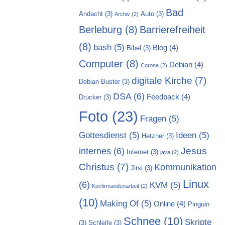
Bad
Andacht
(3)
Auto
(3)
Archiv
(2)
Berleburg
(8)
Barrierefreiheit
(8)
bash
(5)
Blog
(4)
Bibel
(3)
Computer
(8)
Debian
(4)
Corona
(2)
digitale Kirche
(7)
Debian Buster
(3)
DSA
(6)
Feedback
(4)
Drucker
(3)
Foto
(23)
Fragen
(5)
Gottesdienst
(5)
Ideen
(5)
Hetzner
(3)
Jesus
internes
(6)
Internet
(3)
java
(2)
Christus
(7)
Kommunikation
Jitsi
(3)
Linux
(6)
KVM
(5)
Konfirmandenarbeit
(2)
(10)
Making Of
(5)
Online
(4)
Pinguin
Schnee
(10)
Skripte
(3)
Schleife
(3)