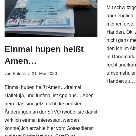
Mit schwitzig
aber endlich i
meinen erste
Händen. Ok, 
nicht ganz me
Einmal hupen heißt
den ich im Al
in Dänemark 
Amen…
recht anerkan
umsomehr, end
von
Patrick
21. Mai 2020
Händen zu
Einmal hupen heißt Amen…dreimal
Halleluja, und fünfmal ist Applaus… Aber
nein, das sind jetzt nicht die neusten
Änderungen an der STVO (wobei sie damit
wirklich einmal interessant werden
könnte).Ich erzähle hier vom Gottesdienst