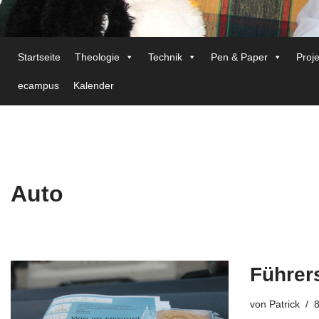
Startseite
Theologie
Technik
Pen & Paper
Proj
ecampus
Kalender
Auto
Führer
von
Patrick
8