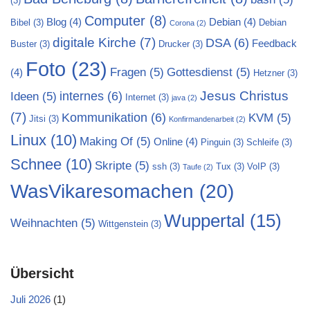
(3)
Computer
(8)
Blog
(4)
Debian
(4)
Bibel
(3)
Debian
Corona
(2)
digitale Kirche
(7)
DSA
(6)
Feedback
Buster
(3)
Drucker
(3)
Foto
(23)
Fragen
(5)
Gottesdienst
(5)
(4)
Hetzner
(3)
Jesus Christus
internes
(6)
Ideen
(5)
Internet
(3)
java
(2)
(7)
Kommunikation
(6)
KVM
(5)
Jitsi
(3)
Konfirmandenarbeit
(2)
Linux
(10)
Making Of
(5)
Online
(4)
Pinguin
(3)
Schleife
(3)
Schnee
(10)
Skripte
(5)
ssh
(3)
Tux
(3)
VoIP
(3)
Taufe
(2)
WasVikaresomachen
(20)
Wuppertal
(15)
Weihnachten
(5)
Wittgenstein
(3)
Übersicht
Juli 2026
(1)