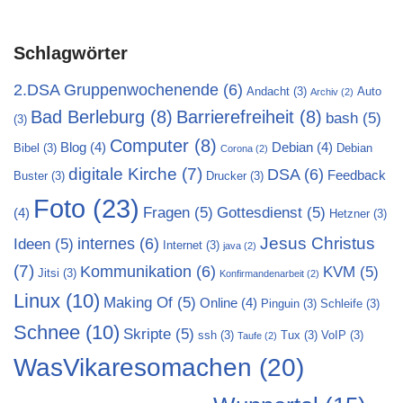
Schlagwörter
2.DSA Gruppenwochenende
(6)
Andacht
(3)
Auto
Archiv
(2)
Bad Berleburg
(8)
Barrierefreiheit
(8)
bash
(5)
(3)
Computer
(8)
Blog
(4)
Debian
(4)
Bibel
(3)
Debian
Corona
(2)
digitale Kirche
(7)
DSA
(6)
Feedback
Buster
(3)
Drucker
(3)
Foto
(23)
Fragen
(5)
Gottesdienst
(5)
(4)
Hetzner
(3)
Jesus Christus
internes
(6)
Ideen
(5)
Internet
(3)
java
(2)
(7)
Kommunikation
(6)
KVM
(5)
Jitsi
(3)
Konfirmandenarbeit
(2)
Linux
(10)
Making Of
(5)
Online
(4)
Pinguin
(3)
Schleife
(3)
Schnee
(10)
Skripte
(5)
ssh
(3)
Tux
(3)
VoIP
(3)
Taufe
(2)
WasVikaresomachen
(20)