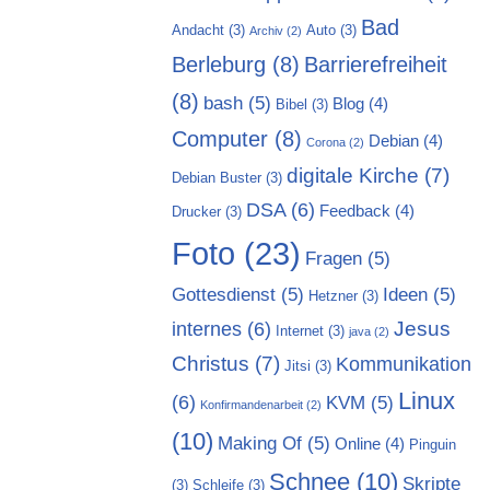
Bad
Andacht
(3)
Auto
(3)
Archiv
(2)
Berleburg
(8)
Barrierefreiheit
(8)
bash
(5)
Blog
(4)
Bibel
(3)
Computer
(8)
Debian
(4)
Corona
(2)
digitale Kirche
(7)
Debian Buster
(3)
DSA
(6)
Feedback
(4)
Drucker
(3)
Foto
(23)
Fragen
(5)
Gottesdienst
(5)
Ideen
(5)
Hetzner
(3)
Jesus
internes
(6)
Internet
(3)
java
(2)
Christus
(7)
Kommunikation
Jitsi
(3)
Linux
(6)
KVM
(5)
Konfirmandenarbeit
(2)
(10)
Making Of
(5)
Online
(4)
Pinguin
Schnee
(10)
Skripte
(3)
Schleife
(3)