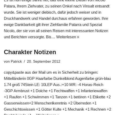
Patara, Ihrem Ziehvater, zu seinen Onkel nach Vinsalt entsandt
wurde. Sie ist weniger diebisch, dafür jedoch weiser und in
Druckhandwerk und Handel durchaus erfahren geworden. Ihre
ewige Dankbarkeit gilt ihrer Ziehfamilie Patarra und Spezial
Nicolo, der sie von all seinen Reisen mit interessanten Notizen
und Berichten versorgte. Bis…
Weiterlesen »
Charakter Notizen
von
Patrick
20. September 2012
copy&paste aus der Mail um es in Sicherheit zu bringen:
Mittelländerin 0GP Haarfarbe Dunkelblond Augenfarbe grün-blau
1.74 groß 74Stein LE: 10LEP Aus.:+10 MR: -4 Horas-Reich
-3GP Armbrust +1 Dolche +1 Fechtwaffen +1 Infanteriewaffen
+1 Raufen +1 Schwimmen +1 Tanzen +1 betören +1 Etikette +2
Gassenwissen+2 Menschenlkenntnis +2 Überreden +1
Geschichtswissen +1 Götter Kulte +1 Mechanik +1 Rechnen +2