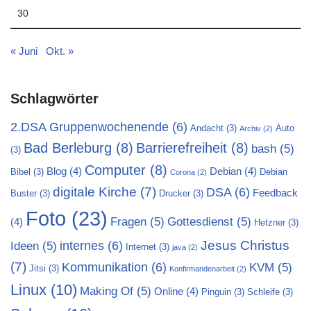
30
« Juni
Okt. »
Schlagwörter
2.DSA Gruppenwochenende
(6)
Andacht
(3)
Auto
Archiv
(2)
Bad Berleburg
(8)
Barrierefreiheit
(8)
bash
(5)
(3)
Computer
(8)
Blog
(4)
Debian
(4)
Bibel
(3)
Debian
Corona
(2)
digitale Kirche
(7)
DSA
(6)
Feedback
Buster
(3)
Drucker
(3)
Foto
(23)
Fragen
(5)
Gottesdienst
(5)
(4)
Hetzner
(3)
Jesus Christus
internes
(6)
Ideen
(5)
Internet
(3)
java
(2)
(7)
Kommunikation
(6)
KVM
(5)
Jitsi
(3)
Konfirmandenarbeit
(2)
Linux
(10)
Making Of
(5)
Online
(4)
Pinguin
(3)
Schleife
(3)