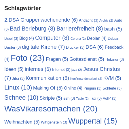
Schlagwörter
2.DSA Gruppenwochenende
(6)
Andacht
(3)
Auto
Archiv
(2)
Bad Berleburg
(8)
Barrierefreiheit
(8)
bash
(5)
(3)
Computer
(8)
Blog
(4)
Debian
(4)
Bibel
(3)
Debian
Corona
(2)
digitale Kirche
(7)
DSA
(6)
Feedback
Buster
(3)
Drucker
(3)
Foto
(23)
Fragen
(5)
Gottesdienst
(5)
(4)
Hetzner
(3)
Jesus Christus
internes
(6)
Ideen
(5)
Internet
(3)
java
(2)
(7)
Kommunikation
(6)
KVM
(5)
Jitsi
(3)
Konfirmandenarbeit
(2)
Linux
(10)
Making Of
(5)
Online
(4)
Pinguin
(3)
Schleife
(3)
Schnee
(10)
Skripte
(5)
ssh
(3)
Tux
(3)
VoIP
(3)
Taufe
(2)
WasVikaresomachen
(20)
Wuppertal
(15)
Weihnachten
(5)
Wittgenstein
(3)