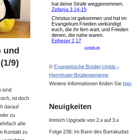
 und
(1/9)
©
Evangelische Brüder-Unität –
Herrnhuter Brüdergemeine
Weitere Informationen finden Sie
hier
.
 sind
sich, ist doch
Neuigkeiten
h darauf
nder zu
Immich Upgrade von 2.x auf 3.x
hrfach alle
Folge 236: im Bann des Barrakudas
en Kontakt zu