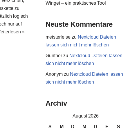
 verzichten,
Winget – ein praktisches Tool
nskette zu
tzlich logisch
Neuste Kommentare
och nur auf
eiterlesen »
meisterleise
zu
Nextcloud Dateien
lassen sich nicht mehr löschen
Günther
zu
Nextcloud Dateien lassen
sich nicht mehr löschen
Anonym
zu
Nextcloud Dateien lassen
sich nicht mehr löschen
Archiv
August 2026
S
M
D
M
D
F
S