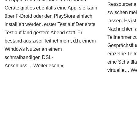
Ressourcena
Geräte gibt es ebenfalls eine App, sie kann
zwischen meh
über F-Droid oder den PlayStore einfach
lassen. Es is
installiert werden. erster Testlauf Der erste
Nachrichten a
Testlauf fand gestern Abend statt. Er
Teilnehmer z
bestand aus zwei Teilnehmern, d.h. einem
Gesprächsflu
Windows Nutzer an einem
einzelne Teil
schmalbandigen DSL-
eine Schaltfl
Anschluss…
Weiterlesen »
virtuelle…
We