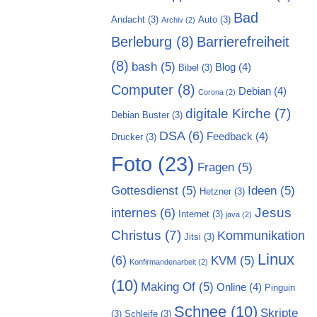
Bad
Andacht
(3)
Auto
(3)
Archiv
(2)
Berleburg
(8)
Barrierefreiheit
(8)
bash
(5)
Blog
(4)
Bibel
(3)
Computer
(8)
Debian
(4)
Corona
(2)
digitale Kirche
(7)
Debian Buster
(3)
DSA
(6)
Feedback
(4)
Drucker
(3)
Foto
(23)
Fragen
(5)
Gottesdienst
(5)
Ideen
(5)
Hetzner
(3)
Jesus
internes
(6)
Internet
(3)
java
(2)
Christus
(7)
Kommunikation
Jitsi
(3)
Linux
(6)
KVM
(5)
Konfirmandenarbeit
(2)
(10)
Making Of
(5)
Online
(4)
Pinguin
Schnee
(10)
Skripte
(3)
Schleife
(3)