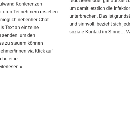
reduzieren oder gar auf sie zu
ufwand Konferenzen
um damit letztlich die Infektio
reren Teilnehmern erstellen
unterbrechen. Das ist grundsä
t möglich nebenher Chat-
und sinnvoll, bezieht sich jed
ls Text an einzelne
soziale Kontakt im Sinne…
W
u senden, um den
ss zu steuern können
nehmer/innen via Klick auf
äche eine
iterlesen »