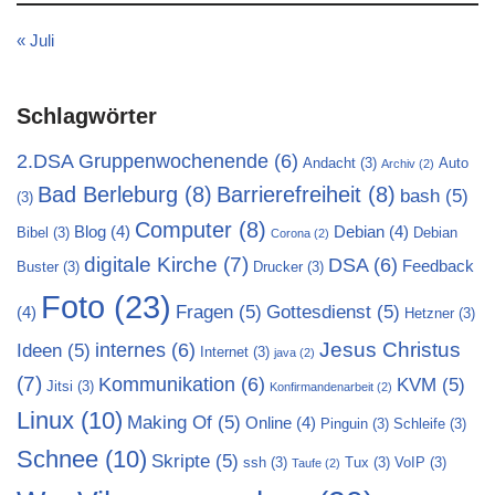
« Juli
Schlagwörter
2.DSA Gruppenwochenende
(6)
Andacht
(3)
Auto
Archiv
(2)
Bad Berleburg
(8)
Barrierefreiheit
(8)
bash
(5)
(3)
Computer
(8)
Blog
(4)
Debian
(4)
Bibel
(3)
Debian
Corona
(2)
digitale Kirche
(7)
DSA
(6)
Feedback
Buster
(3)
Drucker
(3)
Foto
(23)
Fragen
(5)
Gottesdienst
(5)
(4)
Hetzner
(3)
Jesus Christus
internes
(6)
Ideen
(5)
Internet
(3)
java
(2)
(7)
Kommunikation
(6)
KVM
(5)
Jitsi
(3)
Konfirmandenarbeit
(2)
Linux
(10)
Making Of
(5)
Online
(4)
Pinguin
(3)
Schleife
(3)
Schnee
(10)
Skripte
(5)
ssh
(3)
Tux
(3)
VoIP
(3)
Taufe
(2)