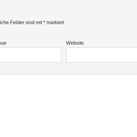
liche Felder sind mit
*
markiert
sse
Website