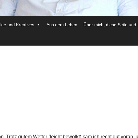
ekte und Kreatives
Aus dem Leben
Über mich, diese Seite und
Trotz gutem Wetter (leicht bewölkt) kam ich recht gut voran, i