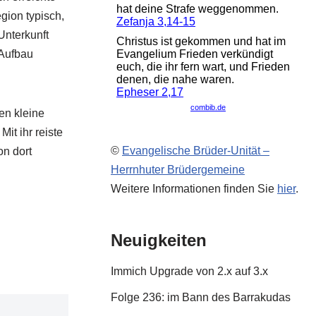
gion typisch,
Unterkunft
 Aufbau
en kleine
it ihr reiste
©
Evangelische Brüder-Unität –
on dort
Herrnhuter Brüdergemeine
Weitere Informationen finden Sie
hier
.
Neuigkeiten
Immich Upgrade von 2.x auf 3.x
Folge 236: im Bann des Barrakudas