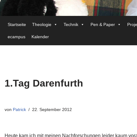
Startseite
Theologie
Technik
Pen & Paper
Proj
ecampus
Kalender
1.Tag Darenfurth
von
Patrick
22. September 2012
Heute kam ich mit meinen Nachforschungen leider kaum voran. 