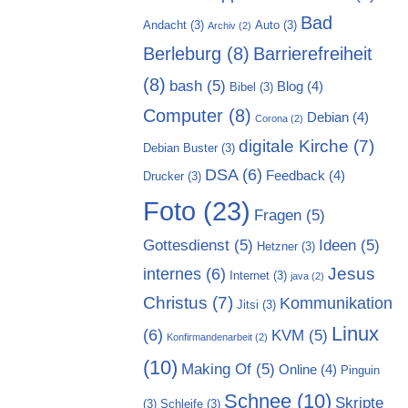
Bad
Andacht
(3)
Auto
(3)
Archiv
(2)
Berleburg
(8)
Barrierefreiheit
(8)
bash
(5)
Blog
(4)
Bibel
(3)
Computer
(8)
Debian
(4)
Corona
(2)
digitale Kirche
(7)
Debian Buster
(3)
DSA
(6)
Feedback
(4)
Drucker
(3)
Foto
(23)
Fragen
(5)
Gottesdienst
(5)
Ideen
(5)
Hetzner
(3)
Jesus
internes
(6)
Internet
(3)
java
(2)
Christus
(7)
Kommunikation
Jitsi
(3)
Linux
(6)
KVM
(5)
Konfirmandenarbeit
(2)
(10)
Making Of
(5)
Online
(4)
Pinguin
Schnee
(10)
Skripte
(3)
Schleife
(3)