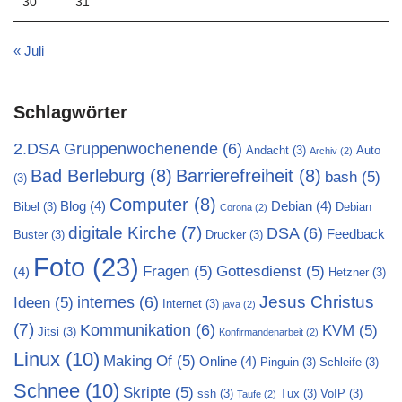
30
31
« Juli
Schlagwörter
2.DSA Gruppenwochenende
(6)
Andacht
(3)
Auto
Archiv
(2)
Bad Berleburg
(8)
Barrierefreiheit
(8)
bash
(5)
(3)
Computer
(8)
Blog
(4)
Debian
(4)
Bibel
(3)
Debian
Corona
(2)
digitale Kirche
(7)
DSA
(6)
Feedback
Buster
(3)
Drucker
(3)
Foto
(23)
Fragen
(5)
Gottesdienst
(5)
(4)
Hetzner
(3)
Jesus Christus
internes
(6)
Ideen
(5)
Internet
(3)
java
(2)
(7)
Kommunikation
(6)
KVM
(5)
Jitsi
(3)
Konfirmandenarbeit
(2)
Linux
(10)
Making Of
(5)
Online
(4)
Pinguin
(3)
Schleife
(3)
Schnee
(10)
Skripte
(5)
ssh
(3)
Tux
(3)
VoIP
(3)
Taufe
(2)