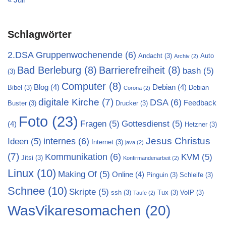
Schlagwörter
2.DSA Gruppenwochenende
(6)
Andacht
(3)
Auto
Archiv
(2)
Bad Berleburg
(8)
Barrierefreiheit
(8)
bash
(5)
(3)
Computer
(8)
Blog
(4)
Debian
(4)
Bibel
(3)
Debian
Corona
(2)
digitale Kirche
(7)
DSA
(6)
Feedback
Buster
(3)
Drucker
(3)
Foto
(23)
Fragen
(5)
Gottesdienst
(5)
(4)
Hetzner
(3)
Jesus Christus
internes
(6)
Ideen
(5)
Internet
(3)
java
(2)
(7)
Kommunikation
(6)
KVM
(5)
Jitsi
(3)
Konfirmandenarbeit
(2)
Linux
(10)
Making Of
(5)
Online
(4)
Pinguin
(3)
Schleife
(3)
Schnee
(10)
Skripte
(5)
ssh
(3)
Tux
(3)
VoIP
(3)
Taufe
(2)
WasVikaresomachen
(20)