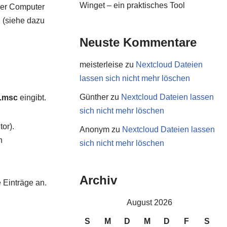
Winget – ein praktisches Tool
der Computer
 (siehe dazu
Neuste Kommentare
meisterleise
zu
Nextcloud Dateien
lassen sich nicht mehr löschen
Günther
zu
Nextcloud Dateien lassen
t.msc
eingibt.
sich nicht mehr löschen
tor).
Anonym
zu
Nextcloud Dateien lassen
h
sich nicht mehr löschen
Archiv
 Einträge an.
August 2026
S
M
D
M
D
F
S