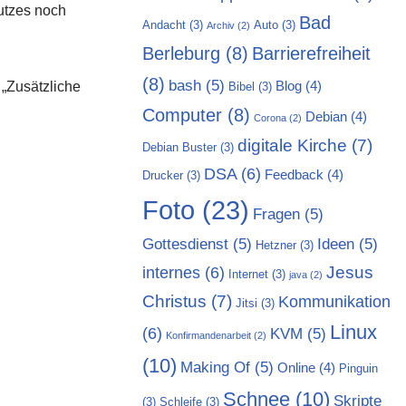
utzes noch
Bad
Andacht
(3)
Auto
(3)
Archiv
(2)
Berleburg
(8)
Barrierefreiheit
(8)
bash
(5)
Blog
(4)
 „Zusätzliche
Bibel
(3)
Computer
(8)
Debian
(4)
Corona
(2)
digitale Kirche
(7)
Debian Buster
(3)
DSA
(6)
Feedback
(4)
Drucker
(3)
Foto
(23)
Fragen
(5)
Gottesdienst
(5)
Ideen
(5)
Hetzner
(3)
Jesus
internes
(6)
Internet
(3)
java
(2)
Christus
(7)
Kommunikation
Jitsi
(3)
Linux
(6)
KVM
(5)
Konfirmandenarbeit
(2)
(10)
Making Of
(5)
Online
(4)
Pinguin
Schnee
(10)
Skripte
(3)
Schleife
(3)