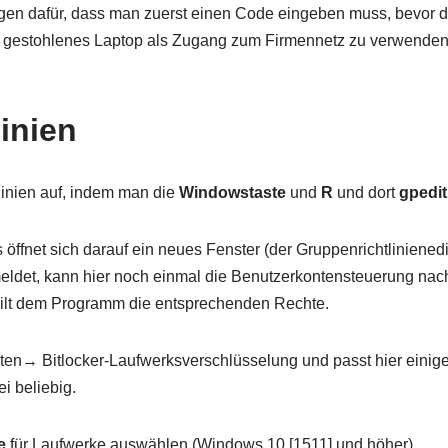
rgen dafür, dass man zuerst einen Code eingeben muss, bevor 
ein gestohlenes Laptop als Zugang zum Firmennetz zu verwenden
inien
tlinien auf, indem man die
Windowstaste
und
R
und dort
gpedi
s öffnet sich darauf ein neues Fenster (der Gruppenrichtlinienedi
emeldet, kann hier noch einmal die Benutzerkontensteuerung nac
rteilt dem Programm die entsprechenden Rechte.
n→ Bitlocker-Laufwerksverschlüsselung und passt hier einige
i beliebig.
e
für Laufwerke auswählen (Windows 10 [1511] und höher)