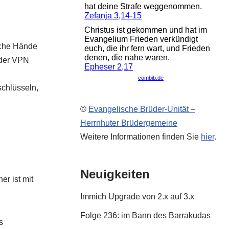
sche Hände
 der VPN
schlüsseln,
©
Evangelische Brüder-Unität –
Herrnhuter Brüdergemeine
Weitere Informationen finden Sie
hier
.
Neuigkeiten
er ist mit
Immich Upgrade von 2.x auf 3.x
Folge 236: im Bann des Barrakudas
s