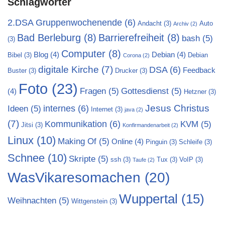
Schlagwörter
2.DSA Gruppenwochenende
(6)
Andacht
(3)
Auto
Archiv
(2)
Bad Berleburg
(8)
Barrierefreiheit
(8)
bash
(5)
(3)
Computer
(8)
Blog
(4)
Debian
(4)
Bibel
(3)
Debian
Corona
(2)
digitale Kirche
(7)
DSA
(6)
Feedback
Buster
(3)
Drucker
(3)
Foto
(23)
Fragen
(5)
Gottesdienst
(5)
(4)
Hetzner
(3)
Jesus Christus
internes
(6)
Ideen
(5)
Internet
(3)
java
(2)
(7)
Kommunikation
(6)
KVM
(5)
Jitsi
(3)
Konfirmandenarbeit
(2)
Linux
(10)
Making Of
(5)
Online
(4)
Pinguin
(3)
Schleife
(3)
Schnee
(10)
Skripte
(5)
ssh
(3)
Tux
(3)
VoIP
(3)
Taufe
(2)
WasVikaresomachen
(20)
Wuppertal
(15)
Weihnachten
(5)
Wittgenstein
(3)