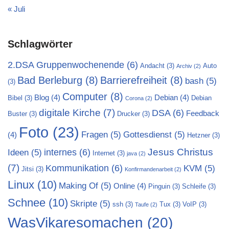
« Juli
Schlagwörter
2.DSA Gruppenwochenende
(6)
Andacht
(3)
Auto
Archiv
(2)
Bad Berleburg
(8)
Barrierefreiheit
(8)
bash
(5)
(3)
Computer
(8)
Blog
(4)
Debian
(4)
Bibel
(3)
Debian
Corona
(2)
digitale Kirche
(7)
DSA
(6)
Feedback
Buster
(3)
Drucker
(3)
Foto
(23)
Fragen
(5)
Gottesdienst
(5)
(4)
Hetzner
(3)
Jesus Christus
internes
(6)
Ideen
(5)
Internet
(3)
java
(2)
(7)
Kommunikation
(6)
KVM
(5)
Jitsi
(3)
Konfirmandenarbeit
(2)
Linux
(10)
Making Of
(5)
Online
(4)
Pinguin
(3)
Schleife
(3)
Schnee
(10)
Skripte
(5)
ssh
(3)
Tux
(3)
VoIP
(3)
Taufe
(2)
WasVikaresomachen
(20)