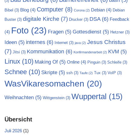
bash
(5)
(3)
Computer
(8)
Blog
(4)
Debian
(4)
Bibel
(3)
Debian
Corona
(2)
digitale Kirche
(7)
DSA
(6)
Feedback
Buster
(3)
Drucker
(3)
Foto
(23)
Fragen
(5)
Gottesdienst
(5)
(4)
Hetzner
(3)
Jesus Christus
internes
(6)
Ideen
(5)
Internet
(3)
java
(2)
(7)
Kommunikation
(6)
KVM
(5)
Jitsi
(3)
Konfirmandenarbeit
(2)
Linux
(10)
Making Of
(5)
Online
(4)
Pinguin
(3)
Schleife
(3)
Schnee
(10)
Skripte
(5)
ssh
(3)
Tux
(3)
VoIP
(3)
Taufe
(2)
WasVikaresomachen
(20)
Wuppertal
(15)
Weihnachten
(5)
Wittgenstein
(3)
Übersicht
Juli 2026
(1)