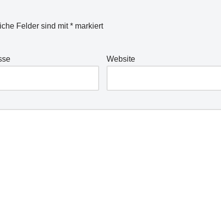
liche Felder sind mit
*
markiert
sse
Website