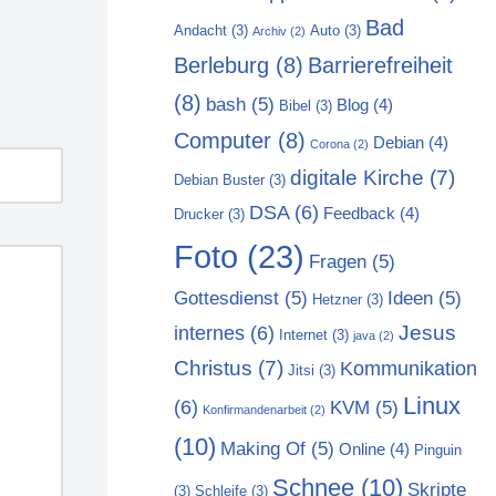
Bad
Andacht
(3)
Auto
(3)
Archiv
(2)
Berleburg
(8)
Barrierefreiheit
(8)
bash
(5)
Blog
(4)
Bibel
(3)
Computer
(8)
Debian
(4)
Corona
(2)
digitale Kirche
(7)
Debian Buster
(3)
DSA
(6)
Feedback
(4)
Drucker
(3)
Foto
(23)
Fragen
(5)
Gottesdienst
(5)
Ideen
(5)
Hetzner
(3)
Jesus
internes
(6)
Internet
(3)
java
(2)
Christus
(7)
Kommunikation
Jitsi
(3)
Linux
(6)
KVM
(5)
Konfirmandenarbeit
(2)
(10)
Making Of
(5)
Online
(4)
Pinguin
Schnee
(10)
Skripte
(3)
Schleife
(3)