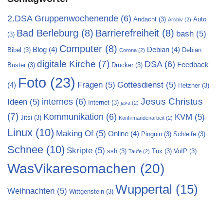
2.DSA Gruppenwochenende
(6)
Andacht
(3)
Auto
Archiv
(2)
Bad Berleburg
(8)
Barrierefreiheit
(8)
bash
(5)
(3)
Computer
(8)
Blog
(4)
Debian
(4)
Bibel
(3)
Debian
Corona
(2)
digitale Kirche
(7)
DSA
(6)
Feedback
Buster
(3)
Drucker
(3)
Foto
(23)
Fragen
(5)
Gottesdienst
(5)
(4)
Hetzner
(3)
Jesus Christus
internes
(6)
Ideen
(5)
Internet
(3)
java
(2)
(7)
Kommunikation
(6)
KVM
(5)
Jitsi
(3)
Konfirmandenarbeit
(2)
Linux
(10)
Making Of
(5)
Online
(4)
Pinguin
(3)
Schleife
(3)
Schnee
(10)
Skripte
(5)
ssh
(3)
Tux
(3)
VoIP
(3)
Taufe
(2)
WasVikaresomachen
(20)
Wuppertal
(15)
Weihnachten
(5)
Wittgenstein
(3)