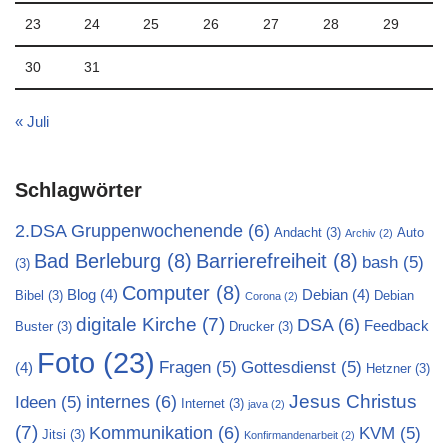
23
24
25
26
27
28
29
30
31
« Juli
Schlagwörter
2.DSA Gruppenwochenende
(6)
Andacht
(3)
Auto
Archiv
(2)
Bad Berleburg
(8)
Barrierefreiheit
(8)
bash
(5)
(3)
Computer
(8)
Blog
(4)
Debian
(4)
Bibel
(3)
Debian
Corona
(2)
digitale Kirche
(7)
DSA
(6)
Feedback
Buster
(3)
Drucker
(3)
Foto
(23)
Fragen
(5)
Gottesdienst
(5)
(4)
Hetzner
(3)
Jesus Christus
internes
(6)
Ideen
(5)
Internet
(3)
java
(2)
(7)
Kommunikation
(6)
KVM
(5)
Jitsi
(3)
Konfirmandenarbeit
(2)