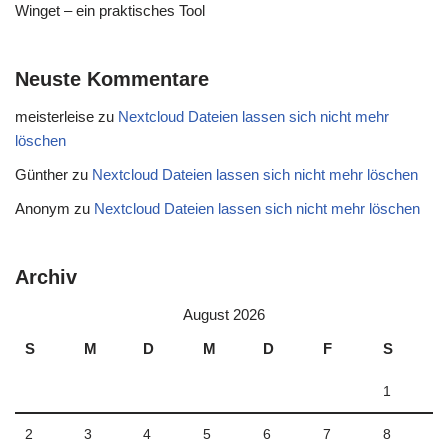
Winget – ein praktisches Tool
Neuste Kommentare
meisterleise
zu
Nextcloud Dateien lassen sich nicht mehr
löschen
Günther
zu
Nextcloud Dateien lassen sich nicht mehr löschen
Anonym
zu
Nextcloud Dateien lassen sich nicht mehr löschen
Archiv
August 2026
S
M
D
M
D
F
S
1
2
3
4
5
6
7
8