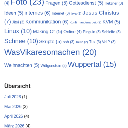
Foto
(23)
Fragen
(5)
Gottesdienst
(5)
(4)
Hetzner
(3)
Jesus Christus
internes
(6)
Ideen
(5)
Internet
(3)
java
(2)
(7)
Kommunikation
(6)
KVM
(5)
Jitsi
(3)
Konfirmandenarbeit
(2)
Linux
(10)
Making Of
(5)
Online
(4)
Pinguin
(3)
Schleife
(3)
Schnee
(10)
Skripte
(5)
ssh
(3)
Tux
(3)
VoIP
(3)
Taufe
(2)
WasVikaresomachen
(20)
Wuppertal
(15)
Weihnachten
(5)
Wittgenstein
(3)
Übersicht
Juli 2026
(1)
Mai 2026
(3)
April 2026
(4)
März 2026
(4)