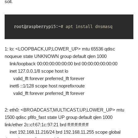
soll.
root@raspberrypi5:~
# apt install dnsmasq
1: lo: <LOOPBACK,UP,LOWER_UP> mtu 65536 qdisc
noqueue state UNKNOWN group default qlen 1000
link/loopback 00:00:00:00:00:00 brd 00:00:00:00:00:00
inet 127.0.0.1/8 scope host lo
valid_lft forever preferred_lft forever
inet6 ::1/128 scope host noprefixroute
valid_lft forever preferred_lft forever
2: eth0: <BROADCAST,MULTICAST,UP,LOWER_UP> mtu
1500 qdisc pfifo_fast state UP group default qlen 1000
link/ether 2c:cf:67:1c:97:21 brd ff:ff:ff:ff:ff:ff
inet 192.168.11.216/24 brd 192.168.11.255 scope global