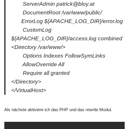
ServerAdmin patrick@bloy.at
DocumentRoot /var/www/public/
ErrorLog ${APACHE_LOG_DIR}/error.log
CustomLog
${APACHE_LOG_DIR}/access.log combined
<Directory /var/www/>
Options Indexes FollowSymLinks
AllowOverride All
Require all granted
</Directory>
</VirtualHost>
Als nächste aktiviere ich das PHP und das rewrite Modul.