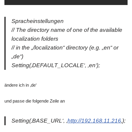
Spracheinstellungen
// The directory name of one of the available
localization folders
// in the „/localization“ directory (e.g. „en“ or
„de“)
Setting(‚DEFAULT_LOCALE‘, ‚en‘);
ändere ich in ‚de‘
und passe die folgende Zeile an
Setting(‚BASE_URL‘, ‚
http://192.168.11.216
‚);