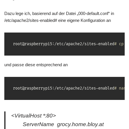
Dazu lege ich, basierend auf der Datei „000-default.conf“ in
/etc/apache2/sites-enabled# eine eigene Konfiguration an
root@raspberrypi5:/etc/apache2/sites-enabled
# cp 0
und passe diese entsprechend an
root@raspberrypi5:/etc/apache2/sites-enabled
# nano
<VirtualHost *:80>
ServerName grocy.home.bloy.at