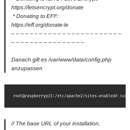
https://letsencrypt.org/donate
* Donating to EFF:
https://eff.org/donate-le
– – – – – – – – – – – – – – – – – – – – – – – –
– – – – – – – – – – – – – – – –
Danach gilt es /var/www/data/config.php
anzupassen
root@raspberrypi5:/etc/apache2/sites-enabled
# nano
// The base URL of your installation,