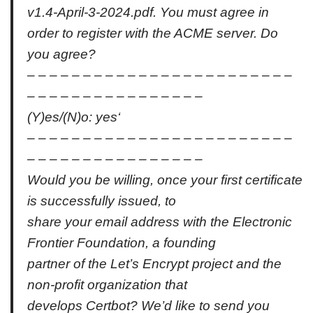
v1.4-April-3-2024.pdf. You must agree in
order to register with the ACME server. Do
you agree?
– – – – – – – – – – – – – – – – – – – – – – – –
– – – – – – – – – – – – – – – –
(Y)es/(N)o: yes‘
– – – – – – – – – – – – – – – – – – – – – – – –
– – – – – – – – – – – – – – – –
Would you be willing, once your first certificate
is successfully issued, to
share your email address with the Electronic
Frontier Foundation, a founding
partner of the Let’s Encrypt project and the
non-profit organization that
develops Certbot? We’d like to send you