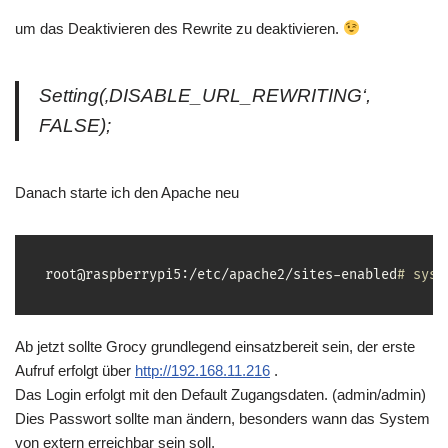
um das Deaktivieren des Rewrite zu deaktivieren.
Setting(‚DISABLE_URL_REWRITING‘,
FALSE);
Danach starte ich den Apache neu
root@raspberrypi5:/etc/apache2/sites-enabled
# syst
Ab jetzt sollte Grocy grundlegend einsatzbereit sein, der erste
Aufruf erfolgt über
http://192.168.11.216
.
Das Login erfolgt mit den Default Zugangsdaten. (admin/admin)
Dies Passwort sollte man ändern, besonders wann das System
von extern erreichbar sein soll.