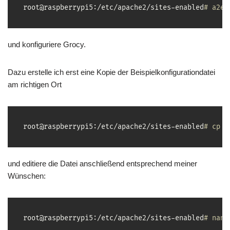
root@raspberrypi5:/etc/apache2/sites-enabled
# a2en
und konfiguriere Grocy.
Dazu erstelle ich erst eine Kopie der Beispielkonfigurationdatei
am richtigen Ort
root@raspberrypi5:/etc/apache2/sites-enabled
# cp -
und editiere die Datei anschließend entsprechend meiner
Wünschen:
root@raspberrypi5:/etc/apache2/sites-enabled
# nano