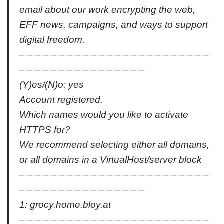
email about our work encrypting the web,
EFF news, campaigns, and ways to support
digital freedom.
– – – – – – – – – – – – – – – – – – – – – – – –
– – – – – – – – – – – – – – – –
(Y)es/(N)o: yes
Account registered.
Which names would you like to activate
HTTPS for?
We recommend selecting either all domains,
or all domains in a VirtualHost/server block
– – – – – – – – – – – – – – – – – – – – – – – –
– – – – – – – – – – – – – – – –
1: grocy.home.bloy.at
– – – – – – – – – – – – – – – – – – – – – – – –