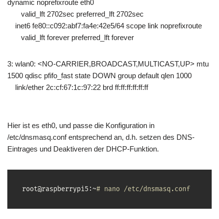
dynamic noprefixroute eth0
valid_lft 2702sec preferred_lft 2702sec
inet6 fe80::c092:abf7:fa4e:42e5/64 scope link noprefixroute
valid_lft forever preferred_lft forever
3: wlan0: <NO-CARRIER,BROADCAST,MULTICAST,UP> mtu
1500 qdisc pfifo_fast state DOWN group default qlen 1000
link/ether 2c:cf:67:1c:97:22 brd ff:ff:ff:ff:ff:ff
Hier ist es eth0, und passe die Konfiguration in
/etc/dnsmasq.conf entsprechend an, d.h. setzen des DNS-
Eintrages und Deaktiveren der DHCP-Funktion.
root@raspberrypi5:~
# nano /etc/dnsmasq.conf