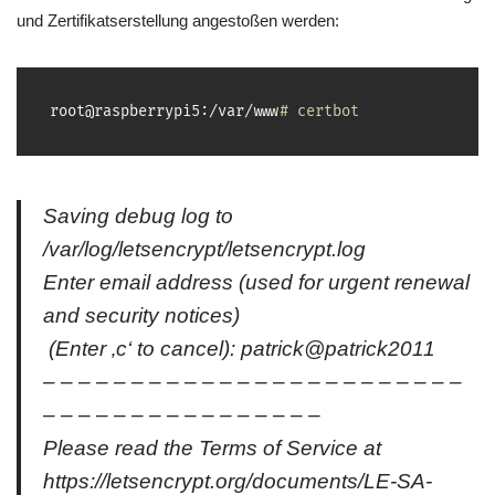
und Zertifikatserstellung angestoßen werden:
root@raspberrypi5:/var/www
# certbot
Saving debug log to
/var/log/letsencrypt/letsencrypt.log
Enter email address (used for urgent renewal
and security notices)
(Enter ‚c‘ to cancel): patrick@patrick2011
– – – – – – – – – – – – – – – – – – – – – – – –
– – – – – – – – – – – – – – – –
Please read the Terms of Service at
https://letsencrypt.org/documents/LE-SA-