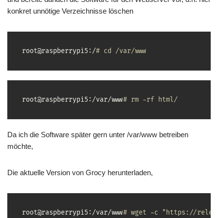
konkret unnötige Verzeichnisse löschen
root@raspberrypi5:/
# cd /var/www
root@raspberrypi5:/var/www
# rm -rf html/
Da ich die Software später gern unter /var/www betreiben
möchte,
Die aktuelle Version von Grocy herunterladen,
root@raspberrypi5:/var/www
# wget -c "https://relea