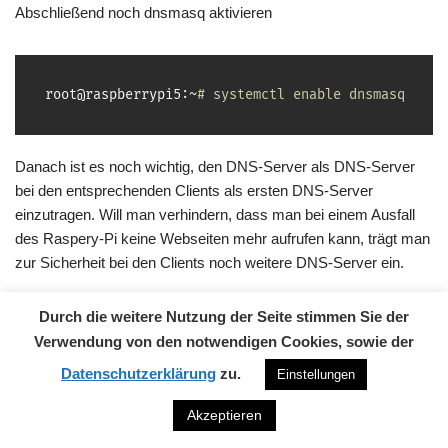
Abschließend noch dnsmasq aktivieren
root@raspberrypi5:~
# systemctl enable dnsmasq
Danach ist es noch wichtig, den DNS-Server als DNS-Server
bei den entsprechenden Clients als ersten DNS-Server
einzutragen. Will man verhindern, dass man bei einem Ausfall
des Raspery-Pi keine Webseiten mehr aufrufen kann, trägt man
zur Sicherheit bei den Clients noch weitere DNS-Server ein.
1.4 Grundabsicherung via
Durch die weitere Nutzung der Seite stimmen Sie der
Verwendung von den notwendigen Cookies, sowie der
Hetzner Firewall, ufw, fail2ban
Datenschutzerklärung
zu.
Einstellungen
(bei Betrieb als exposed Host
Akzeptieren
oder anderweitig direkt