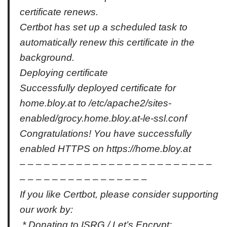
certificate renews.
Certbot has set up a scheduled task to
automatically renew this certificate in the
background.
Deploying certificate
Successfully deployed certificate for
home.bloy.at to /etc/apache2/sites-
enabled/grocy.home.bloy.at-le-ssl.conf
Congratulations! You have successfully
enabled HTTPS on https://home.bloy.at
– – – – – – – – – – – – – – – – – – – – – – – –
– – – – – – – – – – – – – – – –
If you like Certbot, please consider supporting
our work by:
* Donating to ISRG / Let’s Encrypt: