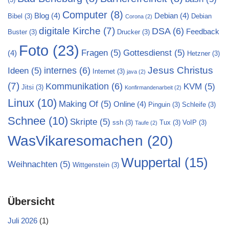
Computer
(8)
Blog
(4)
Debian
(4)
Bibel
(3)
Debian
Corona
(2)
digitale Kirche
(7)
DSA
(6)
Feedback
Buster
(3)
Drucker
(3)
Foto
(23)
Fragen
(5)
Gottesdienst
(5)
(4)
Hetzner
(3)
Jesus Christus
internes
(6)
Ideen
(5)
Internet
(3)
java
(2)
(7)
Kommunikation
(6)
KVM
(5)
Jitsi
(3)
Konfirmandenarbeit
(2)
Linux
(10)
Making Of
(5)
Online
(4)
Pinguin
(3)
Schleife
(3)
Schnee
(10)
Skripte
(5)
ssh
(3)
Tux
(3)
VoIP
(3)
Taufe
(2)
WasVikaresomachen
(20)
Wuppertal
(15)
Weihnachten
(5)
Wittgenstein
(3)
Übersicht
Juli 2026
(1)