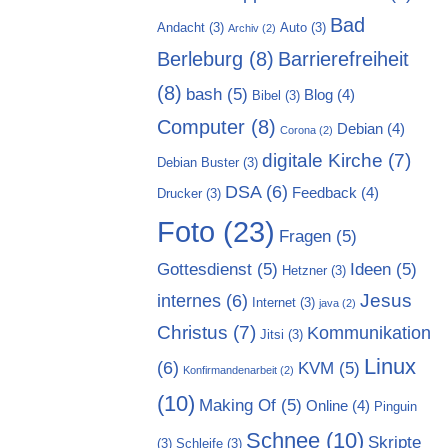
Bad
Andacht
(3)
Auto
(3)
Archiv
(2)
Berleburg
(8)
Barrierefreiheit
(8)
bash
(5)
Blog
(4)
Bibel
(3)
Computer
(8)
Debian
(4)
Corona
(2)
digitale Kirche
(7)
Debian Buster
(3)
DSA
(6)
Feedback
(4)
Drucker
(3)
Foto
(23)
Fragen
(5)
Gottesdienst
(5)
Ideen
(5)
Hetzner
(3)
Jesus
internes
(6)
Internet
(3)
java
(2)
Christus
(7)
Kommunikation
Jitsi
(3)
Linux
(6)
KVM
(5)
Konfirmandenarbeit
(2)
(10)
Making Of
(5)
Online
(4)
Pinguin
Schnee
(10)
Skripte
(3)
Schleife
(3)