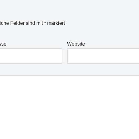
liche Felder sind mit
*
markiert
sse
Website