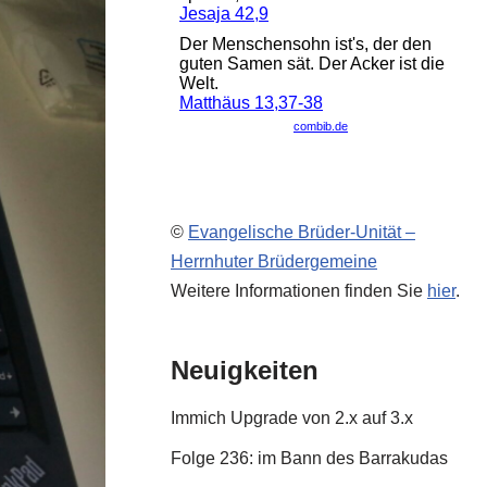
©
Evangelische Brüder-Unität –
Herrnhuter Brüdergemeine
Weitere Informationen finden Sie
hier
.
Neuigkeiten
Immich Upgrade von 2.x auf 3.x
Folge 236: im Bann des Barrakudas