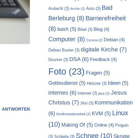
Bad
Andacht
(3)
Auto
(3)
Archiv
(2)
Berleburg
(8)
Barrierefreiheit
(8)
bash
(5)
Blog
(4)
Bibel
(3)
Computer
(8)
Debian
(4)
Corona
(2)
digitale Kirche
(7)
Debian Buster
(3)
DSA
(6)
Feedback
(4)
Drucker
(3)
Foto
(23)
Fragen
(5)
Gottesdienst
(5)
Ideen
(5)
Hetzner
(3)
Jesus
internes
(6)
Internet
(3)
java
(2)
Christus
(7)
Kommunikation
Jitsi
(3)
ANTWORTEN
Linux
(6)
KVM
(5)
Konfirmandenarbeit
(2)
(10)
Making Of
(5)
Online
(4)
Pinguin
Schnee
(10)
Skripte
(3)
Schleife
(3)