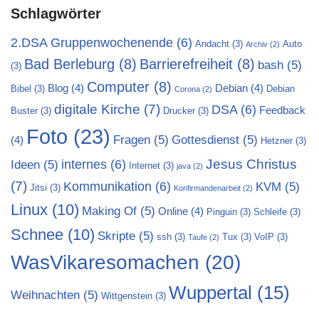
Schlagwörter
2.DSA Gruppenwochenende
(6)
Andacht
(3)
Auto
Archiv
(2)
Bad Berleburg
(8)
Barrierefreiheit
(8)
bash
(5)
(3)
Computer
(8)
Blog
(4)
Debian
(4)
Bibel
(3)
Debian
Corona
(2)
digitale Kirche
(7)
DSA
(6)
Feedback
Buster
(3)
Drucker
(3)
Foto
(23)
Fragen
(5)
Gottesdienst
(5)
(4)
Hetzner
(3)
Jesus Christus
internes
(6)
Ideen
(5)
Internet
(3)
java
(2)
(7)
Kommunikation
(6)
KVM
(5)
Jitsi
(3)
Konfirmandenarbeit
(2)
Linux
(10)
Making Of
(5)
Online
(4)
Pinguin
(3)
Schleife
(3)
Schnee
(10)
Skripte
(5)
ssh
(3)
Tux
(3)
VoIP
(3)
Taufe
(2)
WasVikaresomachen
(20)
Wuppertal
(15)
Weihnachten
(5)
Wittgenstein
(3)