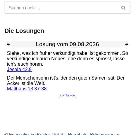
Die Losungen
©
Evangelische Brüder-Unität – Herrnhuter Brüdergemeine