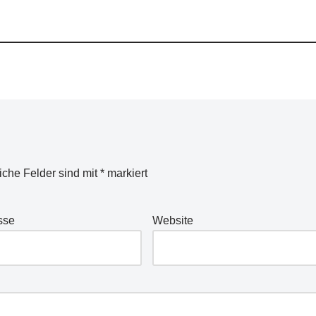
liche Felder sind mit
*
markiert
sse
Website