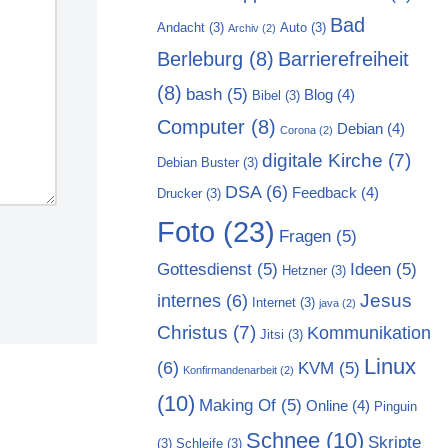
Bad
Andacht
(3)
Auto
(3)
Archiv
(2)
Berleburg
(8)
Barrierefreiheit
(8)
bash
(5)
Blog
(4)
Bibel
(3)
Computer
(8)
Debian
(4)
Corona
(2)
digitale Kirche
(7)
Debian Buster
(3)
DSA
(6)
Feedback
(4)
Drucker
(3)
Foto
(23)
Fragen
(5)
Gottesdienst
(5)
Ideen
(5)
Hetzner
(3)
Jesus
internes
(6)
Internet
(3)
java
(2)
Christus
(7)
Kommunikation
Jitsi
(3)
Linux
(6)
KVM
(5)
Konfirmandenarbeit
(2)
(10)
Making Of
(5)
Online
(4)
Pinguin
Schnee
(10)
Skripte
(3)
Schleife
(3)