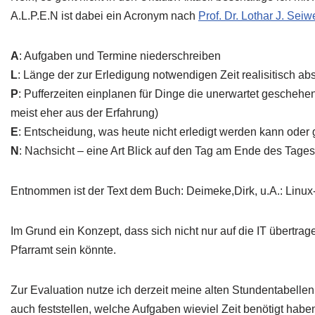
A.L.P.E.N ist dabei ein Acronym nach
Prof. Dr. Lothar J. Seiw
A
: Aufgaben und Termine niederschreiben
L
: Länge der zur Erledigung notwendigen Zeit realisitisch a
P
: Pufferzeiten einplanen für Dinge die unerwartet geschehe
meist eher aus der Erfahrung)
E
: Entscheidung, was heute nicht erledigt werden kann oder
N
: Nachsicht – eine Art Blick auf den Tag am Ende des Tage
Entnommen ist der Text dem Buch: Deimeke,Dirk, u.A.: Linux-
Im Grund ein Konzept, dass sich nicht nur auf die IT übertrag
Pfarramt sein könnte.
Zur Evaluation nutze ich derzeit meine alten Stundentabellen
auch feststellen, welche Aufgaben wieviel Zeit benötigt habe