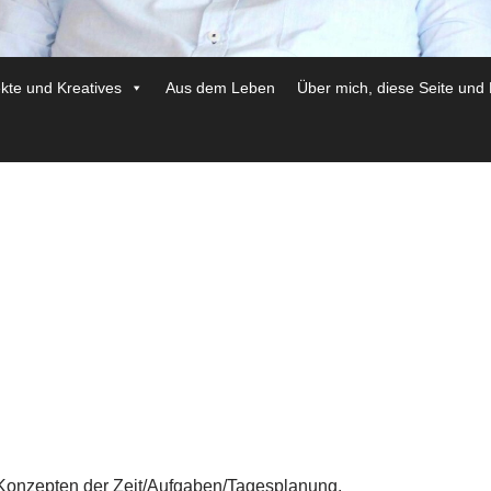
ekte und Kreatives
Aus dem Leben
Über mich, diese Seite und
it Konzepten der Zeit/Aufgaben/Tagesplanung.