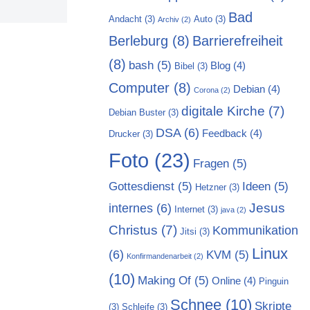
Bad
Andacht
(3)
Auto
(3)
Archiv
(2)
Berleburg
(8)
Barrierefreiheit
(8)
bash
(5)
Blog
(4)
Bibel
(3)
Computer
(8)
Debian
(4)
Corona
(2)
digitale Kirche
(7)
Debian Buster
(3)
DSA
(6)
Feedback
(4)
Drucker
(3)
Foto
(23)
Fragen
(5)
Gottesdienst
(5)
Ideen
(5)
Hetzner
(3)
Jesus
internes
(6)
Internet
(3)
java
(2)
Christus
(7)
Kommunikation
Jitsi
(3)
Linux
(6)
KVM
(5)
Konfirmandenarbeit
(2)
(10)
Making Of
(5)
Online
(4)
Pinguin
Schnee
(10)
Skripte
(3)
Schleife
(3)