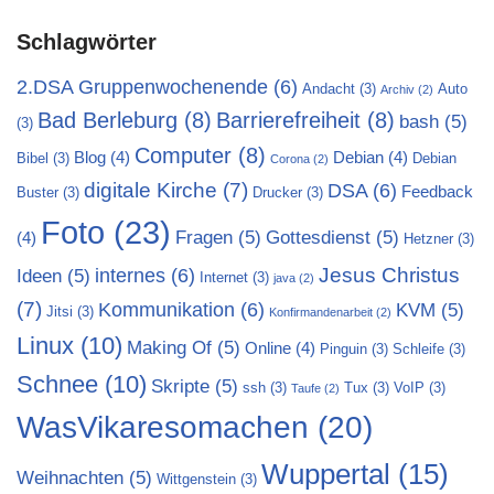
Schlagwörter
2.DSA Gruppenwochenende
(6)
Andacht
(3)
Auto
Archiv
(2)
Bad Berleburg
(8)
Barrierefreiheit
(8)
bash
(5)
(3)
Computer
(8)
Blog
(4)
Debian
(4)
Bibel
(3)
Debian
Corona
(2)
digitale Kirche
(7)
DSA
(6)
Feedback
Buster
(3)
Drucker
(3)
Foto
(23)
Fragen
(5)
Gottesdienst
(5)
(4)
Hetzner
(3)
Jesus Christus
internes
(6)
Ideen
(5)
Internet
(3)
java
(2)
(7)
Kommunikation
(6)
KVM
(5)
Jitsi
(3)
Konfirmandenarbeit
(2)
Linux
(10)
Making Of
(5)
Online
(4)
Pinguin
(3)
Schleife
(3)
Schnee
(10)
Skripte
(5)
ssh
(3)
Tux
(3)
VoIP
(3)
Taufe
(2)
WasVikaresomachen
(20)
Wuppertal
(15)
Weihnachten
(5)
Wittgenstein
(3)