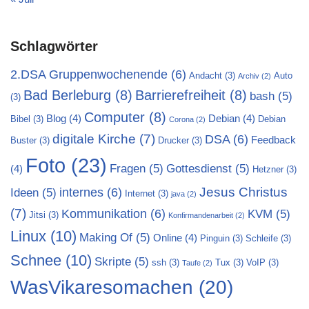
Schlagwörter
2.DSA Gruppenwochenende
(6)
Andacht
(3)
Auto
Archiv
(2)
Bad Berleburg
(8)
Barrierefreiheit
(8)
bash
(5)
(3)
Computer
(8)
Blog
(4)
Debian
(4)
Bibel
(3)
Debian
Corona
(2)
digitale Kirche
(7)
DSA
(6)
Feedback
Buster
(3)
Drucker
(3)
Foto
(23)
Fragen
(5)
Gottesdienst
(5)
(4)
Hetzner
(3)
Jesus Christus
internes
(6)
Ideen
(5)
Internet
(3)
java
(2)
(7)
Kommunikation
(6)
KVM
(5)
Jitsi
(3)
Konfirmandenarbeit
(2)
Linux
(10)
Making Of
(5)
Online
(4)
Pinguin
(3)
Schleife
(3)
Schnee
(10)
Skripte
(5)
ssh
(3)
Tux
(3)
VoIP
(3)
Taufe
(2)
WasVikaresomachen
(20)