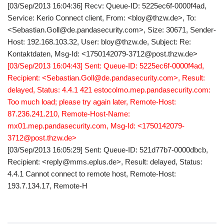
[03/Sep/2013 16:04:36] Recv: Queue-ID: 5225ec6f-0000f4ad,
Service: Kerio Connect client, From: <bloy@thzw.de>, To:
<Sebastian.Goll@de.pandasecurity.com>, Size: 30671, Sender-
Host: 192.168.103.32, User: bloy@thzw.de, Subject: Re:
Kontaktdaten, Msg-Id: <1750142079-3712@post.thzw.de>
[03/Sep/2013 16:04:43] Sent: Queue-ID: 5225ec6f-0000f4ad,
Recipient: <Sebastian.Goll@de.pandasecurity.com>, Result:
delayed, Status: 4.4.1 421 estocolmo.mep.pandasecurity.com:
Too much load; please try again later, Remote-Host:
87.236.241.210, Remote-Host-Name:
mx01.mep.pandasecurity.com, Msg-Id: <1750142079-
3712@post.thzw.de>
[03/Sep/2013 16:05:29] Sent: Queue-ID: 521d77b7-0000dbcb,
Recipient: <reply@mms.eplus.de>, Result: delayed, Status:
4.4.1 Cannot connect to remote host, Remote-Host:
193.7.134.17, Remote-H