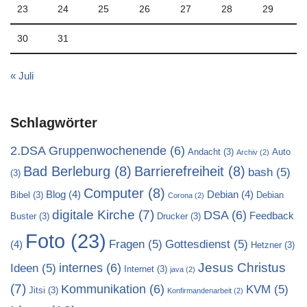
23
24
25
26
27
28
29
30
31
« Juli
Schlagwörter
2.DSA Gruppenwochenende
(6)
Andacht
(3)
Auto
Archiv
(2)
Bad Berleburg
(8)
Barrierefreiheit
(8)
bash
(5)
(3)
Computer
(8)
Blog
(4)
Debian
(4)
Bibel
(3)
Debian
Corona
(2)
digitale Kirche
(7)
DSA
(6)
Feedback
Buster
(3)
Drucker
(3)
Foto
(23)
Fragen
(5)
Gottesdienst
(5)
(4)
Hetzner
(3)
Jesus Christus
internes
(6)
Ideen
(5)
Internet
(3)
java
(2)
(7)
Kommunikation
(6)
KVM
(5)
Jitsi
(3)
Konfirmandenarbeit
(2)