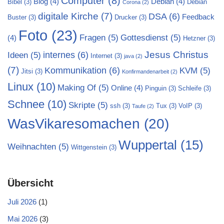
Computer
(8)
Blog
(4)
Debian
(4)
Bibel
(3)
Debian
Corona
(2)
digitale Kirche
(7)
DSA
(6)
Feedback
Buster
(3)
Drucker
(3)
Foto
(23)
Fragen
(5)
Gottesdienst
(5)
(4)
Hetzner
(3)
Jesus Christus
internes
(6)
Ideen
(5)
Internet
(3)
java
(2)
(7)
Kommunikation
(6)
KVM
(5)
Jitsi
(3)
Konfirmandenarbeit
(2)
Linux
(10)
Making Of
(5)
Online
(4)
Pinguin
(3)
Schleife
(3)
Schnee
(10)
Skripte
(5)
ssh
(3)
Tux
(3)
VoIP
(3)
Taufe
(2)
WasVikaresomachen
(20)
Wuppertal
(15)
Weihnachten
(5)
Wittgenstein
(3)
Übersicht
Juli 2026
(1)
Mai 2026
(3)