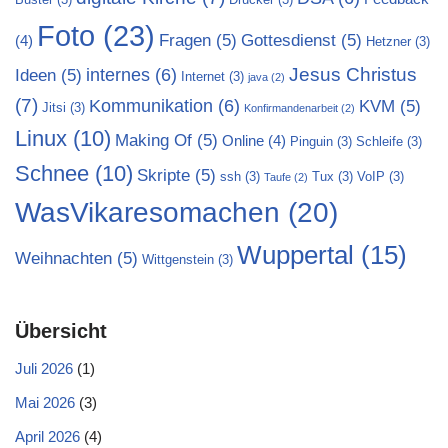
Foto
(23)
Fragen
(5)
Gottesdienst
(5)
(4)
Hetzner
(3)
Jesus Christus
internes
(6)
Ideen
(5)
Internet
(3)
java
(2)
(7)
Kommunikation
(6)
KVM
(5)
Jitsi
(3)
Konfirmandenarbeit
(2)
Linux
(10)
Making Of
(5)
Online
(4)
Pinguin
(3)
Schleife
(3)
Schnee
(10)
Skripte
(5)
ssh
(3)
Tux
(3)
VoIP
(3)
Taufe
(2)
WasVikaresomachen
(20)
Wuppertal
(15)
Weihnachten
(5)
Wittgenstein
(3)
Übersicht
Juli 2026
(1)
Mai 2026
(3)
April 2026
(4)