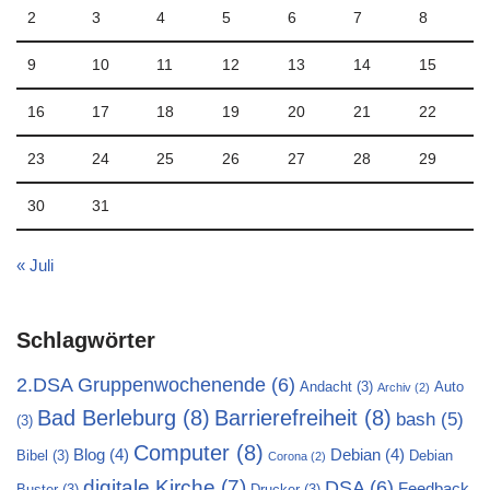
2
3
4
5
6
7
8
9
10
11
12
13
14
15
16
17
18
19
20
21
22
23
24
25
26
27
28
29
30
31
« Juli
Schlagwörter
2.DSA Gruppenwochenende
(6)
Andacht
(3)
Auto
Archiv
(2)
Bad Berleburg
(8)
Barrierefreiheit
(8)
bash
(5)
(3)
Computer
(8)
Blog
(4)
Debian
(4)
Bibel
(3)
Debian
Corona
(2)
digitale Kirche
(7)
DSA
(6)
Feedback
Buster
(3)
Drucker
(3)