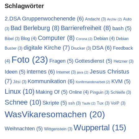
Schlagwörter
2.DSA Gruppenwochenende
(6)
Andacht
(3)
Auto
Archiv
(2)
Bad Berleburg
(8)
Barrierefreiheit
(8)
bash
(5)
(3)
Computer
(8)
Blog
(4)
Debian
(4)
Bibel
(3)
Debian
Corona
(2)
digitale Kirche
(7)
DSA
(6)
Feedback
Buster
(3)
Drucker
(3)
Foto
(23)
Fragen
(5)
Gottesdienst
(5)
(4)
Hetzner
(3)
Jesus Christus
internes
(6)
Ideen
(5)
Internet
(3)
java
(2)
(7)
Kommunikation
(6)
KVM
(5)
Jitsi
(3)
Konfirmandenarbeit
(2)
Linux
(10)
Making Of
(5)
Online
(4)
Pinguin
(3)
Schleife
(3)
Schnee
(10)
Skripte
(5)
ssh
(3)
Tux
(3)
VoIP
(3)
Taufe
(2)
WasVikaresomachen
(20)
Wuppertal
(15)
Weihnachten
(5)
Wittgenstein
(3)