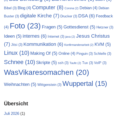
Computer
(8)
Blog
(4)
Debian
(4)
Bibel
(3)
Debian
Corona
(2)
digitale Kirche
(7)
DSA
(6)
Feedback
Buster
(3)
Drucker
(3)
Foto
(23)
Fragen
(5)
Gottesdienst
(5)
(4)
Hetzner
(3)
Jesus Christus
internes
(6)
Ideen
(5)
Internet
(3)
java
(2)
(7)
Kommunikation
(6)
KVM
(5)
Jitsi
(3)
Konfirmandenarbeit
(2)
Linux
(10)
Making Of
(5)
Online
(4)
Pinguin
(3)
Schleife
(3)
Schnee
(10)
Skripte
(5)
ssh
(3)
Tux
(3)
VoIP
(3)
Taufe
(2)
WasVikaresomachen
(20)
Wuppertal
(15)
Weihnachten
(5)
Wittgenstein
(3)
Übersicht
Juli 2026
(1)