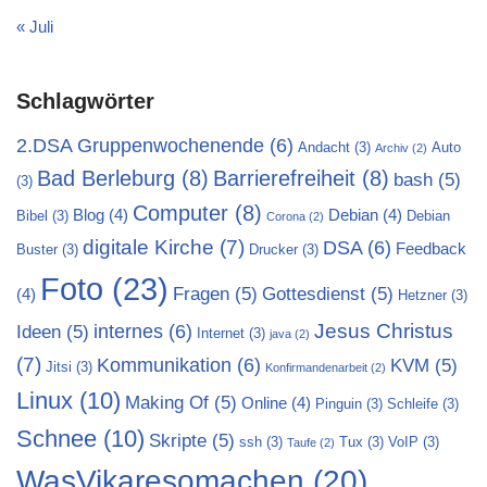
« Juli
Schlagwörter
2.DSA Gruppenwochenende
(6)
Andacht
(3)
Auto
Archiv
(2)
Bad Berleburg
(8)
Barrierefreiheit
(8)
bash
(5)
(3)
Computer
(8)
Blog
(4)
Debian
(4)
Bibel
(3)
Debian
Corona
(2)
digitale Kirche
(7)
DSA
(6)
Feedback
Buster
(3)
Drucker
(3)
Foto
(23)
Fragen
(5)
Gottesdienst
(5)
(4)
Hetzner
(3)
Jesus Christus
internes
(6)
Ideen
(5)
Internet
(3)
java
(2)
(7)
Kommunikation
(6)
KVM
(5)
Jitsi
(3)
Konfirmandenarbeit
(2)
Linux
(10)
Making Of
(5)
Online
(4)
Pinguin
(3)
Schleife
(3)
Schnee
(10)
Skripte
(5)
ssh
(3)
Tux
(3)
VoIP
(3)
Taufe
(2)
WasVikaresomachen
(20)