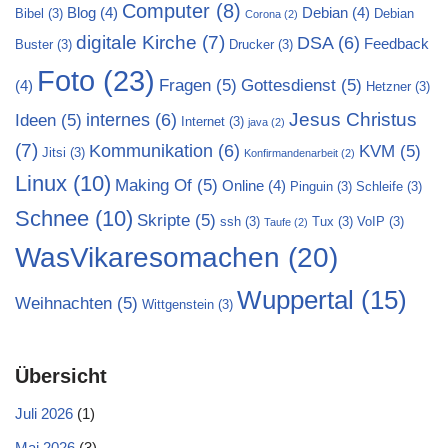
Computer
(8)
Blog
(4)
Debian
(4)
Bibel
(3)
Debian
Corona
(2)
digitale Kirche
(7)
DSA
(6)
Feedback
Buster
(3)
Drucker
(3)
Foto
(23)
Fragen
(5)
Gottesdienst
(5)
(4)
Hetzner
(3)
Jesus Christus
internes
(6)
Ideen
(5)
Internet
(3)
java
(2)
(7)
Kommunikation
(6)
KVM
(5)
Jitsi
(3)
Konfirmandenarbeit
(2)
Linux
(10)
Making Of
(5)
Online
(4)
Pinguin
(3)
Schleife
(3)
Schnee
(10)
Skripte
(5)
ssh
(3)
Tux
(3)
VoIP
(3)
Taufe
(2)
WasVikaresomachen
(20)
Wuppertal
(15)
Weihnachten
(5)
Wittgenstein
(3)
Übersicht
Juli 2026
(1)
Mai 2026
(3)