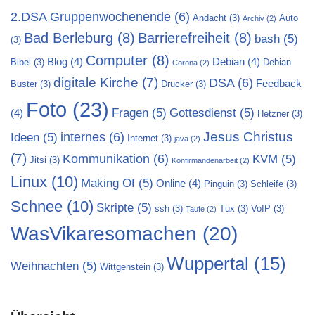
2.DSA Gruppenwochenende
(6)
Andacht
(3)
Auto
Archiv
(2)
Bad Berleburg
(8)
Barrierefreiheit
(8)
bash
(5)
(3)
Computer
(8)
Blog
(4)
Debian
(4)
Bibel
(3)
Debian
Corona
(2)
digitale Kirche
(7)
DSA
(6)
Feedback
Buster
(3)
Drucker
(3)
Foto
(23)
Fragen
(5)
Gottesdienst
(5)
(4)
Hetzner
(3)
Jesus Christus
internes
(6)
Ideen
(5)
Internet
(3)
java
(2)
(7)
Kommunikation
(6)
KVM
(5)
Jitsi
(3)
Konfirmandenarbeit
(2)
Linux
(10)
Making Of
(5)
Online
(4)
Pinguin
(3)
Schleife
(3)
Schnee
(10)
Skripte
(5)
ssh
(3)
Tux
(3)
VoIP
(3)
Taufe
(2)
WasVikaresomachen
(20)
Wuppertal
(15)
Weihnachten
(5)
Wittgenstein
(3)