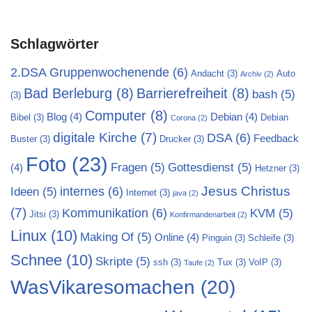
Schlagwörter
2.DSA Gruppenwochenende
(6)
Andacht
(3)
Auto
Archiv
(2)
Bad Berleburg
(8)
Barrierefreiheit
(8)
bash
(5)
(3)
Computer
(8)
Blog
(4)
Debian
(4)
Bibel
(3)
Debian
Corona
(2)
digitale Kirche
(7)
DSA
(6)
Feedback
Buster
(3)
Drucker
(3)
Foto
(23)
Fragen
(5)
Gottesdienst
(5)
(4)
Hetzner
(3)
Jesus Christus
internes
(6)
Ideen
(5)
Internet
(3)
java
(2)
(7)
Kommunikation
(6)
KVM
(5)
Jitsi
(3)
Konfirmandenarbeit
(2)
Linux
(10)
Making Of
(5)
Online
(4)
Pinguin
(3)
Schleife
(3)
Schnee
(10)
Skripte
(5)
ssh
(3)
Tux
(3)
VoIP
(3)
Taufe
(2)
WasVikaresomachen
(20)