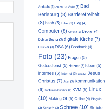
Bad
Andacht
(3)
Auto
(3)
Archiv
(2)
Berleburg
(8)
Barrierefreiheit
(8)
bash
(5)
Blog
(4)
Bibel
(3)
Computer
(8)
Debian
(4)
Corona
(2)
digitale Kirche
(7)
Debian Buster
(3)
DSA
(6)
Feedback
(4)
Drucker
(3)
Foto
(23)
Fragen
(5)
Gottesdienst
(5)
Ideen
(5)
Hetzner
(3)
Jesus
internes
(6)
Internet
(3)
java
(2)
Christus
(7)
Kommunikation
Jitsi
(3)
Linux
(6)
KVM
(5)
Konfirmandenarbeit
(2)
(10)
Making Of
(5)
Online
(4)
Pinguin
Schnee
(10)
Skripte
(3)
Schleife
(3)