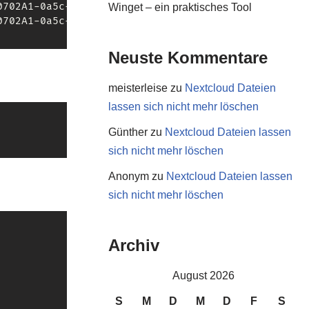
0702A1-0a5c-21e6.hcd 
(
-2
)
Winget – ein praktisches Tool
Neuste Kommentare
meisterleise
zu
Nextcloud Dateien
lassen sich nicht mehr löschen
Günther
zu
Nextcloud Dateien lassen
sich nicht mehr löschen
Anonym
zu
Nextcloud Dateien lassen
sich nicht mehr löschen
Archiv
August 2026
S
M
D
M
D
F
S