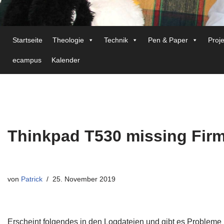
Startseite
Theologie
Technik
Pen & Paper
Proj
ecampus
Kalender
Thinkpad T530 missing Fir
von
Patrick
25. November 2019
Erscheint folgendes in den Logdateien und gibt es Probleme