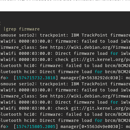
g 
  |grep firmware
psmouse serio2: trackpoint: IBM TrackPoint firmwar
iwlwifi 0000:03:00.0: firmware: failed to load iwl
firmware_class: See https://wiki.debian.org/Firmwa
iwlwifi 0000:03:00.0: Direct firmware load 
for
 iwl
iwlwifi 0000:03:00.0: check git://git.kernel.org/pu
bluetooth hci0: firmware: failed to load brcm/BCM2
bluetooth hci0: Direct firmware load 
for
 brcm/BCM2
nfo
>
[
1574715732.3818
]
 manager
[
0x5638292dc030
]
: m
psmouse serio2: trackpoint: IBM TrackPoint firmwar
iwlwifi 0000:03:00.0: firmware: failed to load iwl
firmware_class: See https://wiki.debian.org/Firmwa
iwlwifi 0000:03:00.0: Direct firmware load 
for
 iwl
iwlwifi 0000:03:00.0: check git://git.kernel.org/pu
bluetooth hci0: firmware: failed to load brcm/BCM2
bluetooth hci0: Direct firmware load 
for
 brcm/BCM2
nfo
>
[
1574715805.2005
]
 manager
[
0x5563d49e0030
]
: m