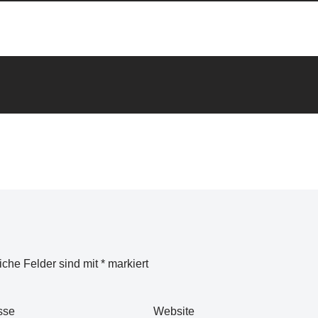
liche Felder sind mit
*
markiert
sse
Website