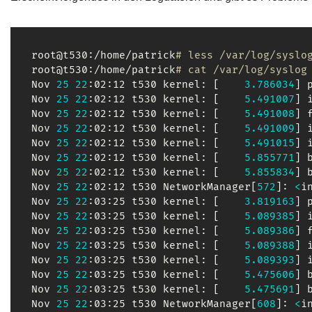
root@t530:/home/patrick
# less /var/log/syslo
root@t530:/home/patrick
# cat /var/log/syslog
Nov 
25
22
:02:12 t530 kernel: 
[
3.786034
]
 
Nov 
25
22
:02:12 t530 kernel: 
[
5.491007
]
 
Nov 
25
22
:02:12 t530 kernel: 
[
5.491008
]
 
Nov 
25
22
:02:12 t530 kernel: 
[
5.491009
]
 
Nov 
25
22
:02:12 t530 kernel: 
[
5.491015
]
 
Nov 
25
22
:02:12 t530 kernel: 
[
5.855771
]
 
Nov 
25
22
:02:12 t530 kernel: 
[
5.855834
]
 
Nov 
25
22
:02:12 t530 NetworkManager
[
572
]
: 
<
i
Nov 
25
22
:03:25 t530 kernel: 
[
3.819163
]
 
Nov 
25
22
:03:25 t530 kernel: 
[
5.089385
]
 
Nov 
25
22
:03:25 t530 kernel: 
[
5.089386
]
 
Nov 
25
22
:03:25 t530 kernel: 
[
5.089388
]
 
Nov 
25
22
:03:25 t530 kernel: 
[
5.089393
]
 
Nov 
25
22
:03:25 t530 kernel: 
[
5.475606
]
 
Nov 
25
22
:03:25 t530 kernel: 
[
5.475691
]
 
Nov 
25
22
:03:25 t530 NetworkManager
[
608
]
: 
<
i