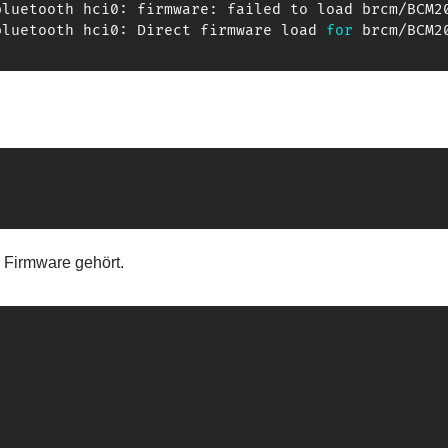
bluetooth hci0: firmware: failed to load brcm/BCM2
bluetooth hci0: Direct firmware load 
for
 Firmware gehört.