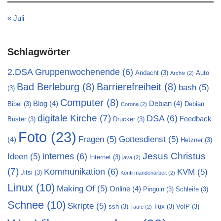
« Juli
Schlagwörter
2.DSA Gruppenwochenende
(6)
Andacht
(3)
Auto
Archiv
(2)
Bad Berleburg
(8)
Barrierefreiheit
(8)
bash
(5)
(3)
Computer
(8)
Blog
(4)
Debian
(4)
Bibel
(3)
Debian
Corona
(2)
digitale Kirche
(7)
DSA
(6)
Feedback
Buster
(3)
Drucker
(3)
Foto
(23)
Fragen
(5)
Gottesdienst
(5)
(4)
Hetzner
(3)
Jesus Christus
internes
(6)
Ideen
(5)
Internet
(3)
java
(2)
(7)
Kommunikation
(6)
KVM
(5)
Jitsi
(3)
Konfirmandenarbeit
(2)
Linux
(10)
Making Of
(5)
Online
(4)
Pinguin
(3)
Schleife
(3)
Schnee
(10)
Skripte
(5)
ssh
(3)
Tux
(3)
VoIP
(3)
Taufe
(2)