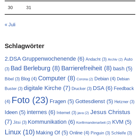
30
31
« Juli
Schlagwörter
2.DSA Gruppenwochenende
(6)
Andacht
(3)
Auto
Archiv
(2)
Bad Berleburg
(8)
Barrierefreiheit
(8)
bash
(5)
(3)
Computer
(8)
Blog
(4)
Debian
(4)
Bibel
(3)
Debian
Corona
(2)
digitale Kirche
(7)
DSA
(6)
Feedback
Buster
(3)
Drucker
(3)
Foto
(23)
Fragen
(5)
Gottesdienst
(5)
(4)
Hetzner
(3)
Jesus Christus
internes
(6)
Ideen
(5)
Internet
(3)
java
(2)
(7)
Kommunikation
(6)
KVM
(5)
Jitsi
(3)
Konfirmandenarbeit
(2)
Linux
(10)
Making Of
(5)
Online
(4)
Pinguin
(3)
Schleife
(3)