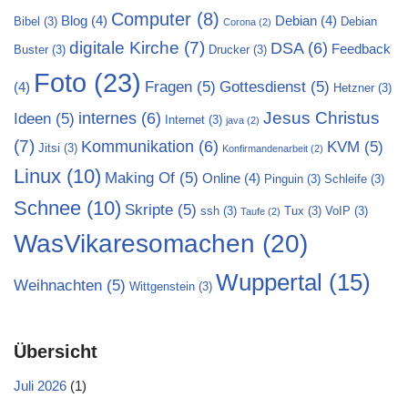
Computer
(8)
Blog
(4)
Debian
(4)
Bibel
(3)
Debian
Corona
(2)
digitale Kirche
(7)
DSA
(6)
Feedback
Buster
(3)
Drucker
(3)
Foto
(23)
Fragen
(5)
Gottesdienst
(5)
(4)
Hetzner
(3)
Jesus Christus
internes
(6)
Ideen
(5)
Internet
(3)
java
(2)
(7)
Kommunikation
(6)
KVM
(5)
Jitsi
(3)
Konfirmandenarbeit
(2)
Linux
(10)
Making Of
(5)
Online
(4)
Pinguin
(3)
Schleife
(3)
Schnee
(10)
Skripte
(5)
ssh
(3)
Tux
(3)
VoIP
(3)
Taufe
(2)
WasVikaresomachen
(20)
Wuppertal
(15)
Weihnachten
(5)
Wittgenstein
(3)
Übersicht
Juli 2026
(1)