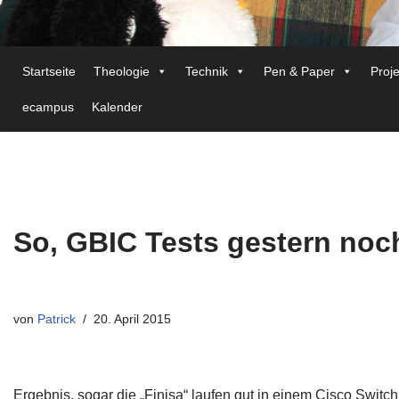
Startseite
Theologie
Technik
Pen & Paper
Proj
ecampus
Kalender
So, GBIC Tests gestern no
von
Patrick
20. April 2015
Ergebnis, sogar die „Finisa“ laufen gut in einem Cisco Switch