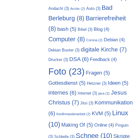
Bad
Andacht
(3)
Auto
(3)
Archiv
(2)
Berleburg
(8)
Barrierefreiheit
(8)
bash
(5)
Blog
(4)
Bibel
(3)
Computer
(8)
Debian
(4)
Corona
(2)
digitale Kirche
(7)
Debian Buster
(3)
DSA
(6)
Feedback
(4)
Drucker
(3)
Foto
(23)
Fragen
(5)
Gottesdienst
(5)
Ideen
(5)
Hetzner
(3)
Jesus
internes
(6)
Internet
(3)
java
(2)
Christus
(7)
Kommunikation
Jitsi
(3)
Linux
(6)
KVM
(5)
Konfirmandenarbeit
(2)
(10)
Making Of
(5)
Online
(4)
Pinguin
Schnee
(10)
Skripte
(3)
Schleife
(3)